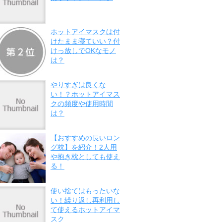
ホットアイマスクは付
けたまま寝ていい？付
けっ放しでOKなモノ
は？
やりすぎは良くな
い！？ホットアイマス
クの頻度や使用時間
は？
【おすすめの長いロン
グ枕】を紹介！2人用
や抱き枕としても使え
る！
使い捨てはもったいな
い！繰り返し再利用し
て使えるホットアイマ
スク