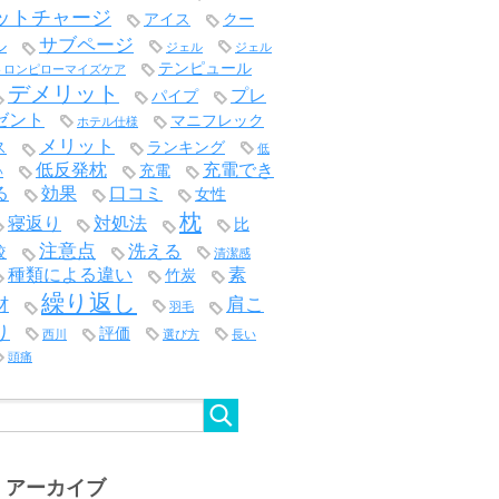
ットチャージ
アイス
クー
サブページ
ル
ジェル
ジェル
テンピュール
トロンピローマイズケア
デメリット
プレ
パイプ
ゼント
マニフレック
ホテル仕様
メリット
ス
ランキング
低
低反発枕
充電でき
充電
い
る
効果
口コミ
女性
枕
寝返り
対処法
比
注意点
洗える
較
清潔感
種類による違い
素
竹炭
繰り返し
肩こ
材
羽毛
り
評価
西川
選び方
長い
頭痛
アーカイブ