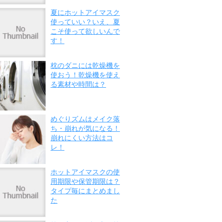
夏にホットアイマスク
使っていい？いえ、夏
こそ使って欲しいんで
す！
枕のダニには乾燥機を
使おう！乾燥機を使え
る素材や時間は？
めぐりズムはメイク落
ち・崩れが気になる！
崩れにくい方法はコ
レ！
ホットアイマスクの使
用期限や保管期限は？
タイプ毎にまとめまし
た