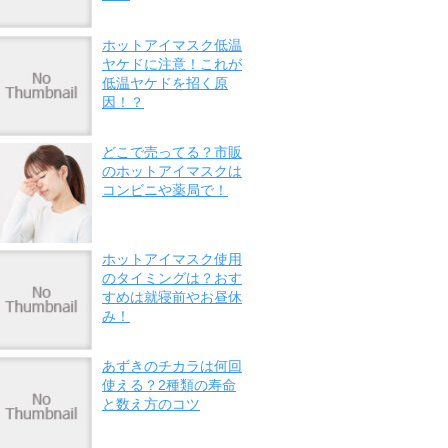
ホットアイマスク低温
ヤケドに注意！これが
低温ヤケドを招く原
因！？
どこで売ってる？市販
のホットアイマスクは
コンビニや薬局で！
ホットアイマスク使用
のタイミングは？おす
すめは就寝前やお昼休
み！
あずきのチカラは何回
使える？2種類の寿命
と数え方のコツ