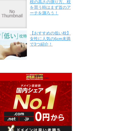
枕の高さの測り方。枕
を買う時はまず首のア
ーチを測ろう！
【おすすめの低い枕】
女性に人気の6cm未満
で3つ紹介！