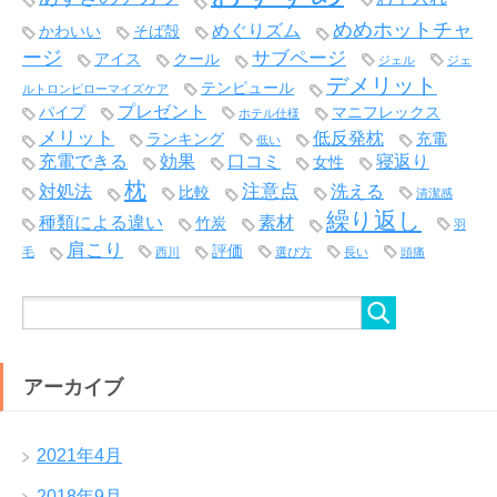
めめホットチャ
めぐりズム
かわいい
そば殻
ージ
サブページ
アイス
クール
ジェル
ジェ
デメリット
テンピュール
ルトロンピローマイズケア
プレゼント
パイプ
マニフレックス
ホテル仕様
メリット
低反発枕
ランキング
充電
低い
充電できる
効果
口コミ
寝返り
女性
枕
注意点
対処法
洗える
比較
清潔感
繰り返し
種類による違い
素材
竹炭
羽
肩こり
評価
毛
西川
選び方
長い
頭痛
アーカイブ
2021年4月
2018年9月