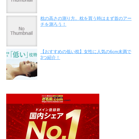
枕の高さの測り方。枕を買う時はまず首のアー
チを測ろう！
【おすすめの低い枕】女性に人気の6cm未満で
3つ紹介！