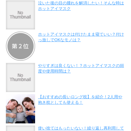
泣いた後の目の腫れを解消したい！そんな時は
ホットアイマスク
ホットアイマスクは付けたまま寝ていい？付け
っ放しでOKなモノは？
やりすぎは良くない！？ホットアイマスクの頻
度や使用時間は？
【おすすめの長いロング枕】を紹介！2人用や
抱き枕としても使える！
使い捨てはもったいない！繰り返し再利用して