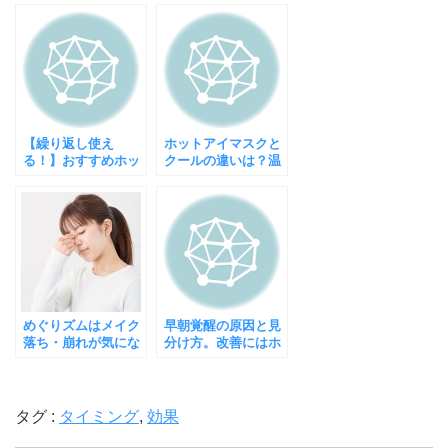
【繰り返し使え
ホットアイマスクと
る！】おすすめホッ
クールの違いは？温
トアイマスク人気ラ
める効果と冷やす効
ンキング
果の違い
めぐりズムはメイク
早朝覚醒の原因と見
落ち・崩れが気にな
分け方。改善にはホ
る！崩れにくい方法
ットアイマスクもお
はコレ！
すすめ！
タグ :
タイミング
,
効果